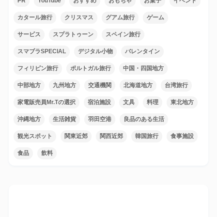
PR
YouTube
おすすめ
おもちゃ
お菓子
イベント
カタール旅行
クリスマス
グアム旅行
ゲーム
サービス
スプラトゥーン
スペイン旅行
スマブラSPECIAL
デジタル小物
バレンタイン
フィリピン旅行
ポルトガル旅行
中国・四国地方
中部地方
九州地方
交通機関
北海道地方
台湾旅行
家電販売員Mr.Tの選択
宿泊施設
文具
料理
東北地方
沖縄地方
生活雑貨
羽田空港
良品のある生活
観光スポット
関東近郊
関西近郊
韓国旅行
食事施設
食品
飲料