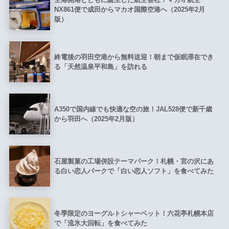
NX861便で成田からマカオ国際空港へ（2025年2月
版）
終電後の羽田空港から無料送迎！朝まで仮眠滞在でき
る「天然温泉平和島」を訪れる
A350で国内線でも快適な空の旅！JAL528便で新千歳
から羽田へ（2025年2月版）
石屋製菓の工場併設テーマパーク！札幌・宮の沢にあ
る白い恋人パークで「白い恋人ソフト」を食べてみた
冬季限定のヨーグルトシャーベット！六花亭札幌本店
で「流氷大回転」を食べてみた