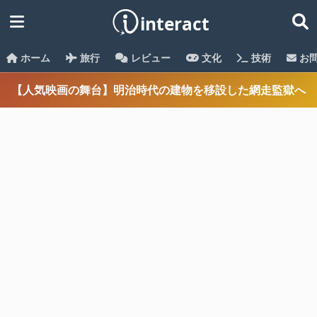
ホーム
旅行
レビュー
文化
技術
お
【人気映画の舞台】明治時代の建物を移設した網走監獄へ