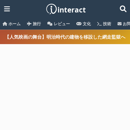
ホーム
旅行
レビュー
文化
技術
お
【人気映画の舞台】明治時代の建物を移設した網走監獄へ