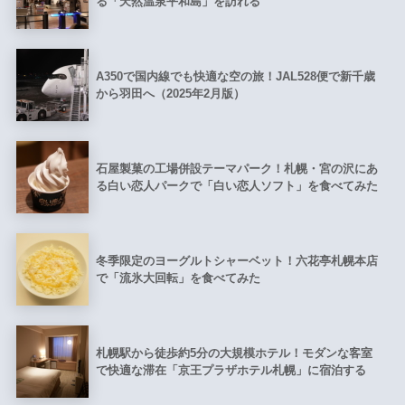
る「天然温泉平和島」を訪れる
A350で国内線でも快適な空の旅！JAL528便で新千歳
から羽田へ（2025年2月版）
石屋製菓の工場併設テーマパーク！札幌・宮の沢にあ
る白い恋人パークで「白い恋人ソフト」を食べてみた
冬季限定のヨーグルトシャーベット！六花亭札幌本店
で「流氷大回転」を食べてみた
札幌駅から徒歩約5分の大規模ホテル！モダンな客室
で快適な滞在「京王プラザホテル札幌」に宿泊する