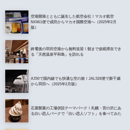
空港開港とともに誕生した航空会社！マカオ航空
NX861便で成田からマカオ国際空港へ（2025年2月
版）
終電後の羽田空港から無料送迎！朝まで仮眠滞在でき
る「天然温泉平和島」を訪れる
A350で国内線でも快適な空の旅！JAL528便で新千歳
から羽田へ（2025年2月版）
石屋製菓の工場併設テーマパーク！札幌・宮の沢にあ
る白い恋人パークで「白い恋人ソフト」を食べてみた