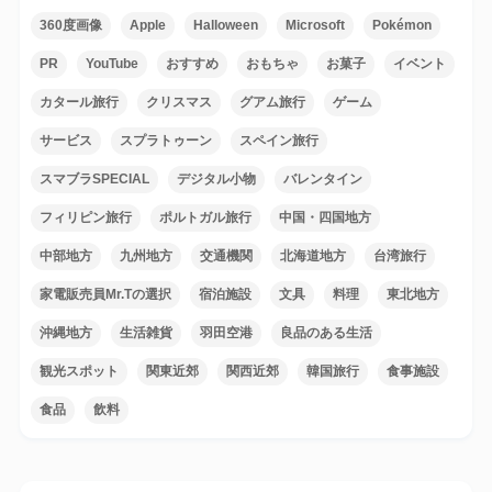
360度画像
Apple
Halloween
Microsoft
Pokémon
PR
YouTube
おすすめ
おもちゃ
お菓子
イベント
カタール旅行
クリスマス
グアム旅行
ゲーム
サービス
スプラトゥーン
スペイン旅行
スマブラSPECIAL
デジタル小物
バレンタイン
フィリピン旅行
ポルトガル旅行
中国・四国地方
中部地方
九州地方
交通機関
北海道地方
台湾旅行
家電販売員Mr.Tの選択
宿泊施設
文具
料理
東北地方
沖縄地方
生活雑貨
羽田空港
良品のある生活
観光スポット
関東近郊
関西近郊
韓国旅行
食事施設
食品
飲料