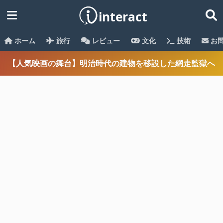
ホーム
旅行
レビュー
文化
技術
お
【人気映画の舞台】明治時代の建物を移設した網走監獄へ