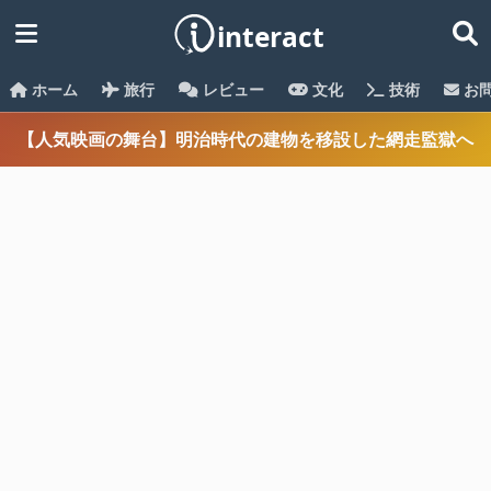
ホーム
旅行
レビュー
文化
技術
お
【人気映画の舞台】明治時代の建物を移設した網走監獄へ