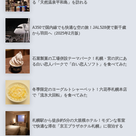
る「天然温泉平和島」を訪れる
A350で国内線でも快適な空の旅！JAL528便で新千歳
から羽田へ（2025年2月版）
石屋製菓の工場併設テーマパーク！札幌・宮の沢にあ
る白い恋人パークで「白い恋人ソフト」を食べてみた
冬季限定のヨーグルトシャーベット！六花亭札幌本店
で「流氷大回転」を食べてみた
札幌駅から徒歩約5分の大規模ホテル！モダンな客室
で快適な滞在「京王プラザホテル札幌」に宿泊する