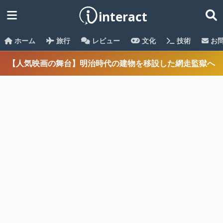
ホーム
旅行
レビュー
文化
技術
お
【人気映画の舞台】明治時代の建物を移設した網走監獄へ