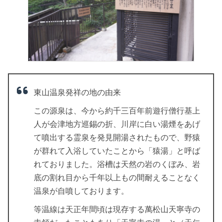
東山温泉発祥の地の由来
この源泉は、今から約千三百年前遊行僧行基上
人が会津地方巡錫の折、川岸に白い湯煙をあげ
て噴出する霊泉を発見開湯されたもので、野猿
が群れて入浴していたことから「猿湯」と呼ば
れておりました。浴槽は天然の岩のくぼみ、岩
底の割れ目から千年以上もの間耐えることなく
温泉が自噴しております。
等温線は天正年間頃は現存する萬松山天寧寺の