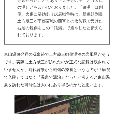
寺領だったこともあり「天寧寺の湯」と（天仁
の湯）とも云われておりました。「猿湯」は創
傷、火傷に浴効あり戊辰戦争時は、新選組副長
土方歳三が宇都宮城の西軍との攻防戦で受けた
右足の銃創をこの「猿湯」で癒やしたと伝えら
れております。
東山温泉発祥の源泉跡で土方歳三戦傷湯治の岩風呂だそう
です。実際に土方歳三が訪れたのか正式な記録は残されて
いませんが、時代背景から戦傷の療養というものが『病院
で入院』ではなく『温泉で湯治』だったと考えると東山温
泉を訪れた可能性は大いにあり得るのかなと思います。