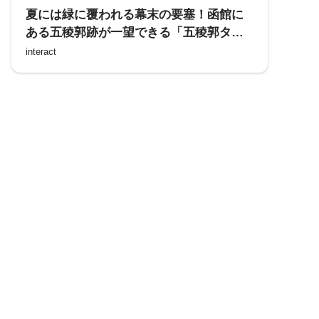
夏には緑に覆われる幕末の要塞！函館に
ある五稜郭跡が一望できる「五稜郭タワ
ー」を訪れる
interact