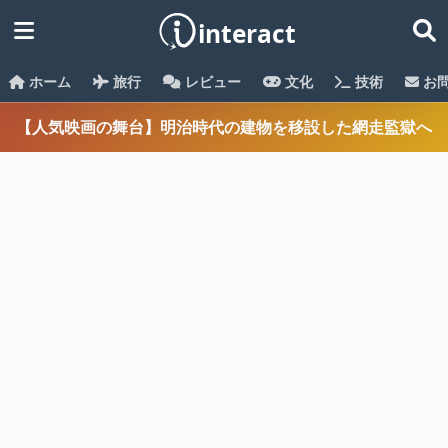
ホーム
旅行
レビュー
文化
技術
お
【人気映画の舞台】明治時代の建物を移設した網走監獄へ