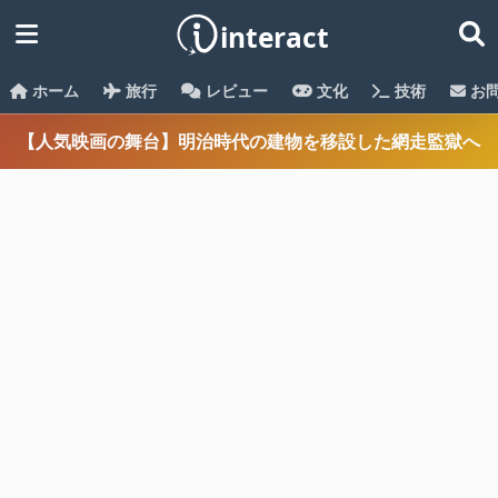
ホーム
旅行
レビュー
文化
技術
お
【人気映画の舞台】明治時代の建物を移設した網走監獄へ