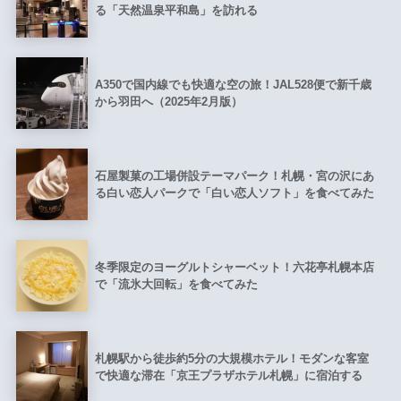
る「天然温泉平和島」を訪れる
A350で国内線でも快適な空の旅！JAL528便で新千歳
から羽田へ（2025年2月版）
石屋製菓の工場併設テーマパーク！札幌・宮の沢にあ
る白い恋人パークで「白い恋人ソフト」を食べてみた
冬季限定のヨーグルトシャーベット！六花亭札幌本店
で「流氷大回転」を食べてみた
札幌駅から徒歩約5分の大規模ホテル！モダンな客室
で快適な滞在「京王プラザホテル札幌」に宿泊する