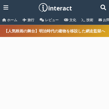
ホーム
旅行
レビュー
文化
技術
お
【人気映画の舞台】明治時代の建物を移設した網走監獄へ