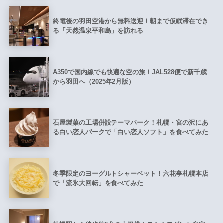
終電後の羽田空港から無料送迎！朝まで仮眠滞在でき
る「天然温泉平和島」を訪れる
A350で国内線でも快適な空の旅！JAL528便で新千歳
から羽田へ（2025年2月版）
石屋製菓の工場併設テーマパーク！札幌・宮の沢にあ
る白い恋人パークで「白い恋人ソフト」を食べてみた
冬季限定のヨーグルトシャーベット！六花亭札幌本店
で「流氷大回転」を食べてみた