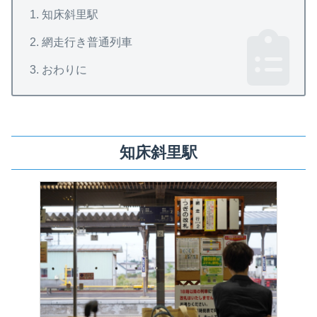
知床斜里駅
網走行き普通列車
おわりに
知床斜里駅