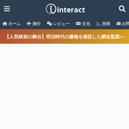
ホーム
旅行
レビュー
文化
技術
お
【人気映画の舞台】明治時代の建物を移設した網走監獄へ