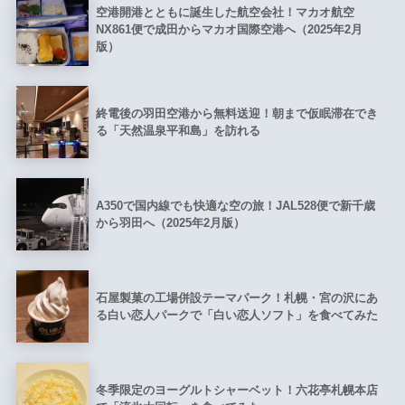
空港開港とともに誕生した航空会社！マカオ航空
NX861便で成田からマカオ国際空港へ（2025年2月
版）
終電後の羽田空港から無料送迎！朝まで仮眠滞在でき
る「天然温泉平和島」を訪れる
A350で国内線でも快適な空の旅！JAL528便で新千歳
から羽田へ（2025年2月版）
石屋製菓の工場併設テーマパーク！札幌・宮の沢にあ
る白い恋人パークで「白い恋人ソフト」を食べてみた
冬季限定のヨーグルトシャーベット！六花亭札幌本店