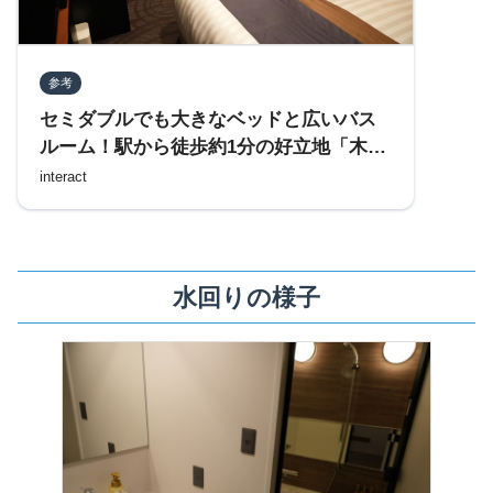
参考
セミダブルでも大きなベッドと広いバス
ルーム！駅から徒歩約1分の好立地「木更
津ワシントンホテル」に宿泊してみた
interact
水回りの様子