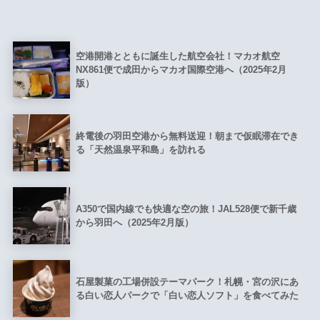
空港開港とともに誕生した航空会社！マカオ航空
NX861便で成田からマカオ国際空港へ（2025年2月
版）
終電後の羽田空港から無料送迎！朝まで仮眠滞在でき
る「天然温泉平和島」を訪れる
A350で国内線でも快適な空の旅！JAL528便で新千歳
から羽田へ（2025年2月版）
石屋製菓の工場併設テーマパーク！札幌・宮の沢にあ
る白い恋人パークで「白い恋人ソフト」を食べてみた