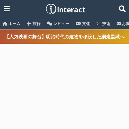
ホーム
旅行
レビュー
文化
技術
お
【人気映画の舞台】明治時代の建物を移設した網走監獄へ