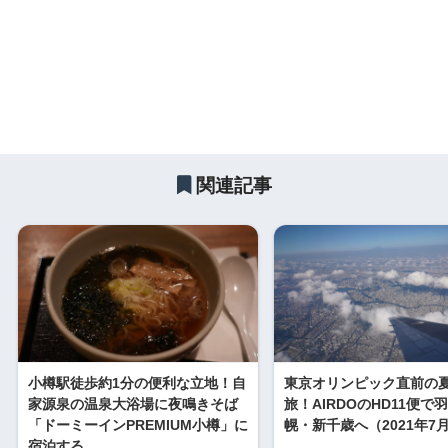
関連記事
小樽駅徒歩約1分の便利な立地！自
東京オリンピック直前の
家源泉の温泉大浴場に夜鳴きそば
旅！AIRDOのHD11便で
「ドーミーインPREMIUM小樽」に
幌・新千歳へ（2021年7
宿泊する