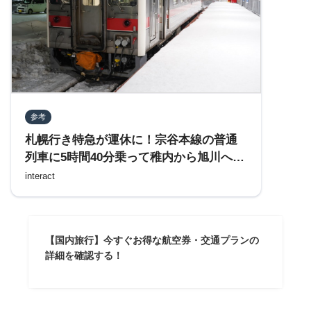
参考
札幌行き特急が運休に！宗谷本線の普通
列車に5時間40分乗って稚内から旭川へ移
動する
interact
【国内旅行】今すぐお得な航空券・交通プランの
詳細を確認する！