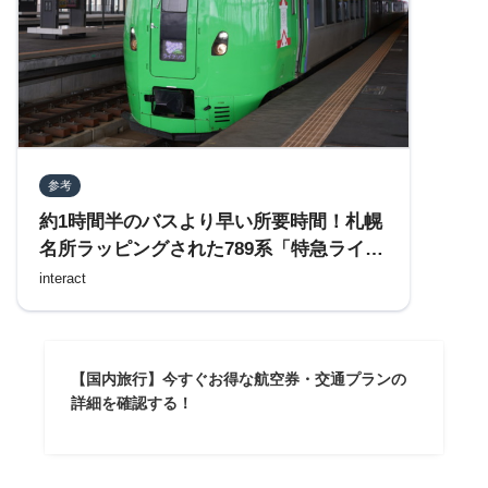
参考
約1時間半のバスより早い所要時間！札幌
名所ラッピングされた789系「特急ライラ
ック」で旭川駅から札幌へ行く
interact
【国内旅行】今すぐお得な航空券・交通プランの
詳細を確認する！