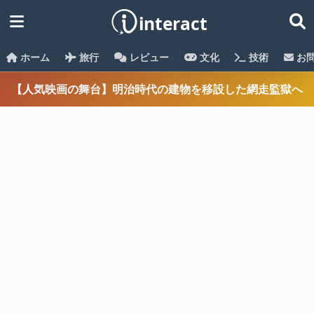
ホーム
旅行
レビュー
文化
技術
お
【人気映画の舞台】明治時代の建物を移設した網走監獄へ