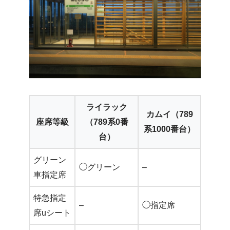
ライラック
カムイ（789
座席等級
（789系0番
系1000番台）
台）
グリーン
◯グリーン
–
車指定席
特急指定
–
◯指定席
席uシート