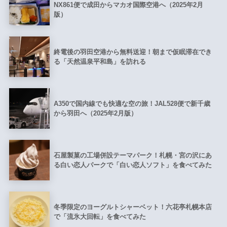
NX861便で成田からマカオ国際空港へ（2025年2月
版）
終電後の羽田空港から無料送迎！朝まで仮眠滞在でき
る「天然温泉平和島」を訪れる
A350で国内線でも快適な空の旅！JAL528便で新千歳
から羽田へ（2025年2月版）
石屋製菓の工場併設テーマパーク！札幌・宮の沢にあ
る白い恋人パークで「白い恋人ソフト」を食べてみた
冬季限定のヨーグルトシャーベット！六花亭札幌本店
で「流氷大回転」を食べてみた