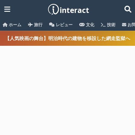
ホーム
旅行
レビュー
文化
技術
お
【人気映画の舞台】明治時代の建物を移設した網走監獄へ