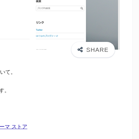
について。
す。
 – テーマ ストア