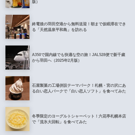
版）
終電後の羽田空港から無料送迎！朝まで仮眠滞在でき
る「天然温泉平和島」を訪れる
A350で国内線でも快適な空の旅！JAL528便で新千歳
から羽田へ（2025年2月版）
石屋製菓の工場併設テーマパーク！札幌・宮の沢にあ
る白い恋人パークで「白い恋人ソフト」を食べてみた
冬季限定のヨーグルトシャーベット！六花亭札幌本店
で「流氷大回転」を食べてみた