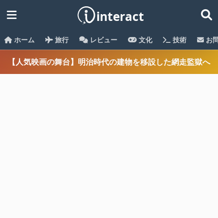
ホーム
旅行
レビュー
文化
技術
お
【人気映画の舞台】明治時代の建物を移設した網走監獄へ