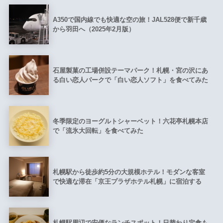
A350で国内線でも快適な空の旅！JAL528便で新千歳
から羽田へ（2025年2月版）
石屋製菓の工場併設テーマパーク！札幌・宮の沢にあ
る白い恋人パークで「白い恋人ソフト」を食べてみた
冬季限定のヨーグルトシャーベット！六花亭札幌本店
で「流氷大回転」を食べてみた
札幌駅から徒歩約5分の大規模ホテル！モダンな客室
で快適な滞在「京王プラザホテル札幌」に宿泊する
札幌駅周辺で安価なランチスポット！日替わり定食も