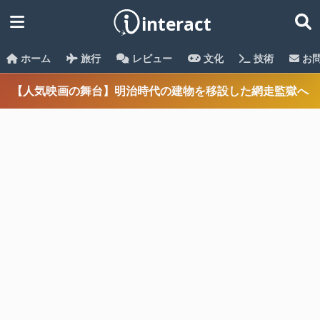
ホーム
旅行
レビュー
文化
技術
お
【人気映画の舞台】明治時代の建物を移設した網走監獄へ