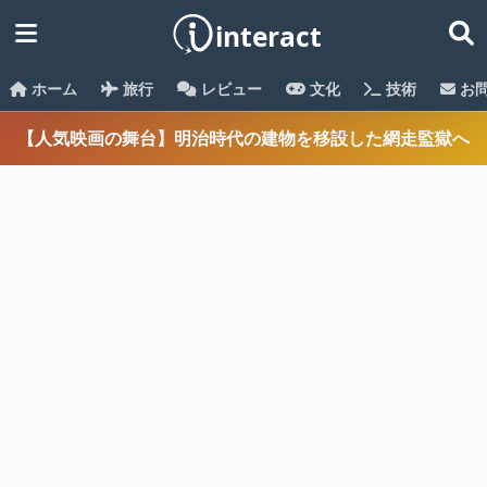
ホーム
旅行
レビュー
文化
技術
お
【人気映画の舞台】明治時代の建物を移設した網走監獄へ