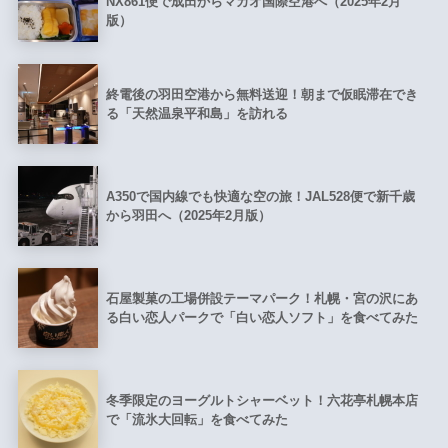
NX861便で成田からマカオ国際空港へ（2025年2月
版）
終電後の羽田空港から無料送迎！朝まで仮眠滞在でき
る「天然温泉平和島」を訪れる
A350で国内線でも快適な空の旅！JAL528便で新千歳
から羽田へ（2025年2月版）
石屋製菓の工場併設テーマパーク！札幌・宮の沢にあ
る白い恋人パークで「白い恋人ソフト」を食べてみた
冬季限定のヨーグルトシャーベット！六花亭札幌本店
で「流氷大回転」を食べてみた