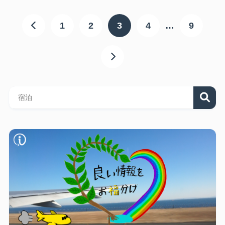
1
2
3
4
…
9