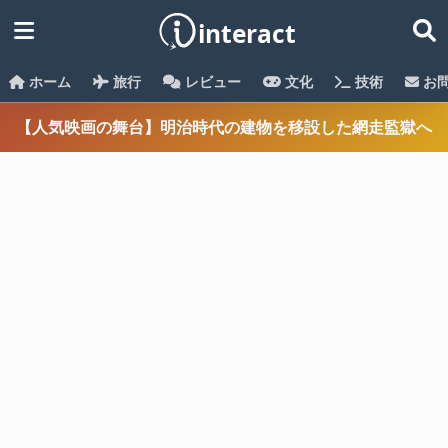
ホーム
旅行
レビュー
文化
技術
お
【人気映画の舞台】明治時代の建物を移設した網走監獄へ