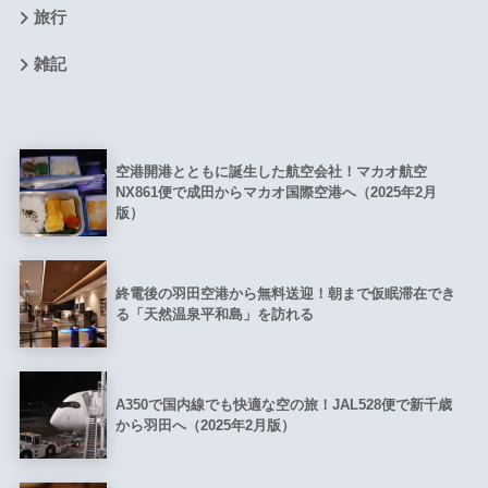
旅行
雑記
空港開港とともに誕生した航空会社！マカオ航空
NX861便で成田からマカオ国際空港へ（2025年2月
版）
終電後の羽田空港から無料送迎！朝まで仮眠滞在でき
る「天然温泉平和島」を訪れる
A350で国内線でも快適な空の旅！JAL528便で新千歳
から羽田へ（2025年2月版）