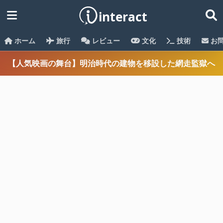
ホーム
旅行
レビュー
文化
技術
お
【人気映画の舞台】明治時代の建物を移設した網走監獄へ