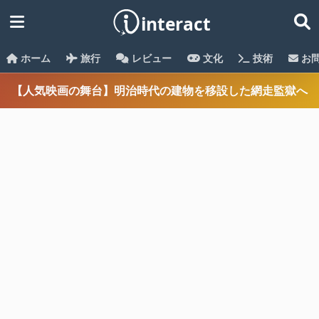
ホーム
旅行
レビュー
文化
技術
お
【人気映画の舞台】明治時代の建物を移設した網走監獄へ