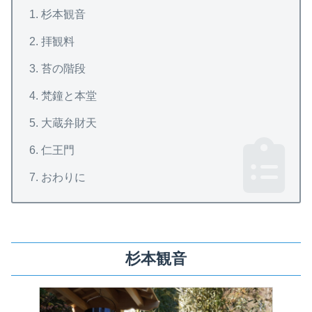
杉本観音
拝観料
苔の階段
梵鐘と本堂
大蔵弁財天
仁王門
おわりに
杉本観音