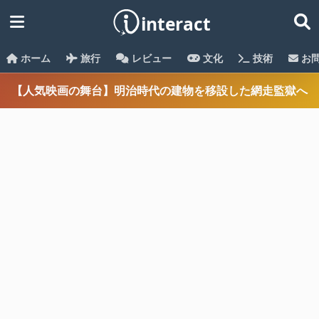
ホーム
旅行
レビュー
文化
技術
お
【人気映画の舞台】明治時代の建物を移設した網走監獄へ