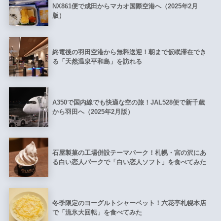
NX861便で成田からマカオ国際空港へ（2025年2月
版）
終電後の羽田空港から無料送迎！朝まで仮眠滞在でき
る「天然温泉平和島」を訪れる
A350で国内線でも快適な空の旅！JAL528便で新千歳
から羽田へ（2025年2月版）
石屋製菓の工場併設テーマパーク！札幌・宮の沢にあ
る白い恋人パークで「白い恋人ソフト」を食べてみた
冬季限定のヨーグルトシャーベット！六花亭札幌本店
で「流氷大回転」を食べてみた