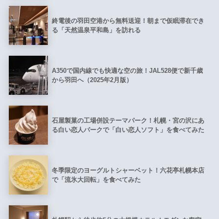
終電後の羽田空港から無料送迎！朝まで仮眠滞在でき
る「天然温泉平和島」を訪れる
A350で国内線でも快適な空の旅！JAL528便で新千歳
から羽田へ（2025年2月版）
石屋製菓の工場併設テーマパーク！札幌・宮の沢にあ
る白い恋人パークで「白い恋人ソフト」を食べてみた
冬季限定のヨーグルトシャーベット！六花亭札幌本店
で「流氷大回転」を食べてみた