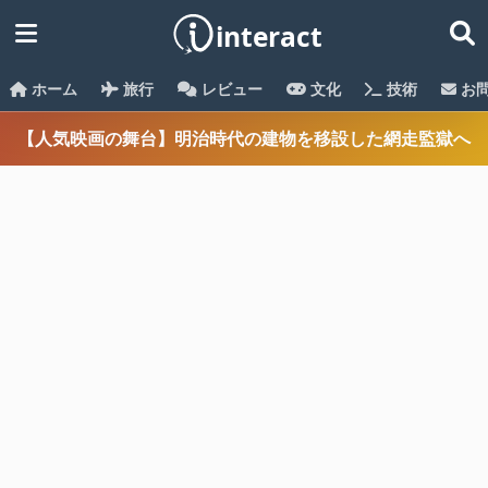
ホーム
旅行
レビュー
文化
技術
お
【人気映画の舞台】明治時代の建物を移設した網走監獄へ