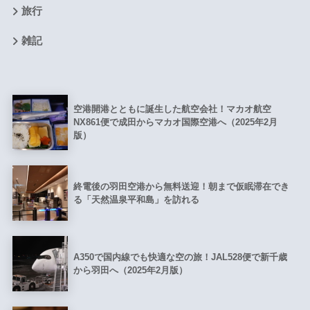
旅行
雑記
空港開港とともに誕生した航空会社！マカオ航空
NX861便で成田からマカオ国際空港へ（2025年2月
版）
終電後の羽田空港から無料送迎！朝まで仮眠滞在でき
る「天然温泉平和島」を訪れる
A350で国内線でも快適な空の旅！JAL528便で新千歳
から羽田へ（2025年2月版）