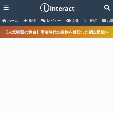
ホーム
旅行
レビュー
文化
技術
お
【人気映画の舞台】明治時代の建物を移設した網走監獄へ