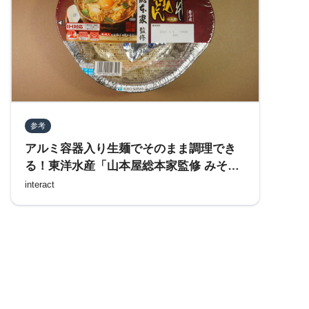
参考
アルミ容器入り生麺でそのまま調理でき
る！東洋水産「山本屋総本家監修 みそ煮
込生うどん」レビュー
interact