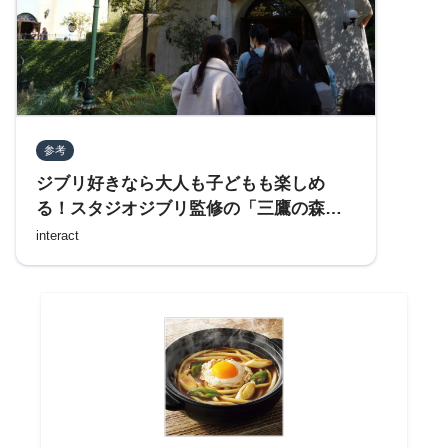
参考
ジブリ好きなら大人も子どもも楽しめ
る！スタジオジブリ監修の「三鷹の森ジ
ブリ美術館」へ行ってみた
interact