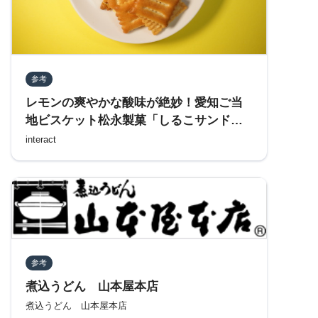
参考
レモンの爽やかな酸味が絶妙！愛知ご当
地ビスケット松永製菓「しるこサンド檸
檬」レビュー
interact
参考
煮込うどん 山本屋本店
煮込うどん 山本屋本店