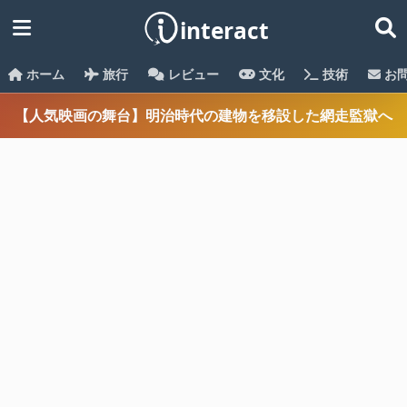
ホーム
旅行
レビュー
文化
技術
お
【人気映画の舞台】明治時代の建物を移設した網走監獄へ