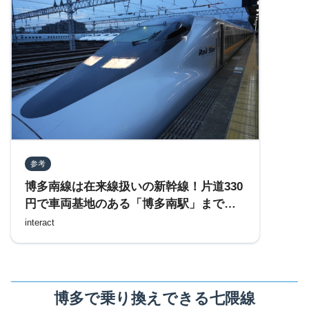
参考
博多南線は在来線扱いの新幹線！片道330
円で車両基地のある「博多南駅」まで行
く
interact
博多で乗り換えできる七隈線