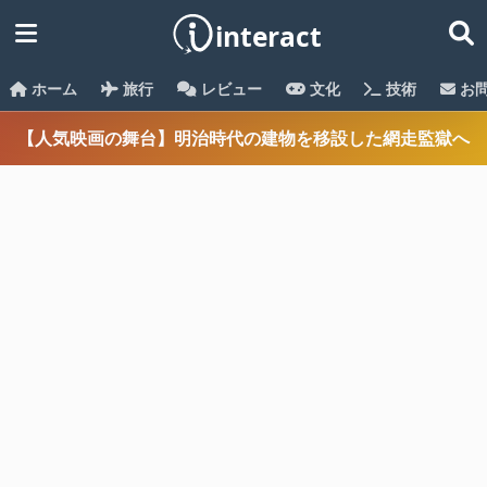
ホーム
旅行
レビュー
文化
技術
お
【人気映画の舞台】明治時代の建物を移設した網走監獄へ