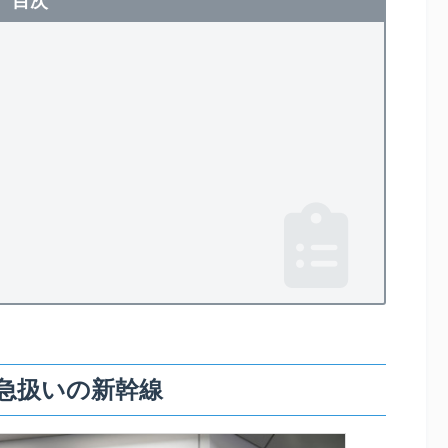
目次
う
急扱いの新幹線