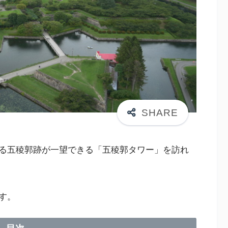
る五稜郭跡が一望できる「五稜郭タワー」を訪れ
す。