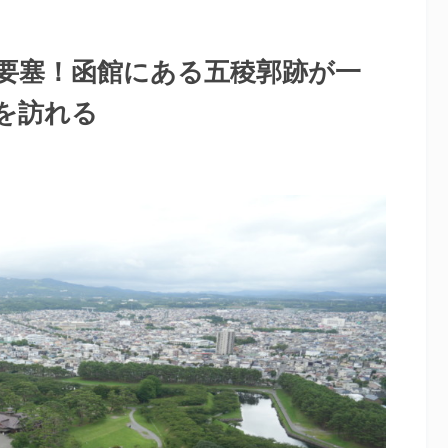
要塞！函館にある五稜郭跡が一
を訪れる