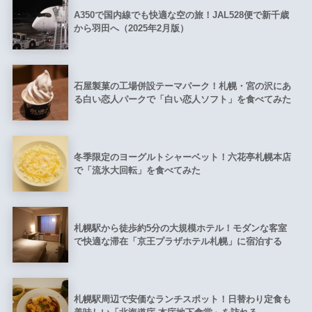
A350で国内線でも快適な空の旅！JAL528便で新千歳
から羽田へ（2025年2月版）
石屋製菓の工場併設テーマパーク！札幌・宮の沢にあ
る白い恋人パークで「白い恋人ソフト」を食べてみた
冬季限定のヨーグルトシャーベット！六花亭札幌本店
で「流氷大回転」を食べてみた
札幌駅から徒歩約5分の大規模ホテル！モダンな客室
で快適な滞在「京王プラザホテル札幌」に宿泊する
札幌駅周辺で安価なランチスポット！日替わり定食も