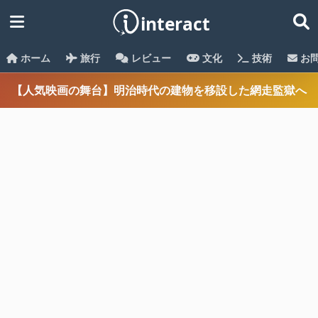
ホーム
旅行
レビュー
文化
技術
お
【人気映画の舞台】明治時代の建物を移設した網走監獄へ