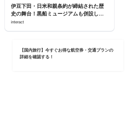
伊豆下田・日米和親条約が締結された歴
史の舞台！黒船ミュージアムも併設して
いる「法順山 了仙寺」を訪れる
interact
【国内旅行】今すぐお得な航空券・交通プランの
詳細を確認する！