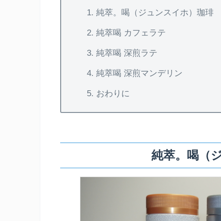
純萃。喝（ジュンスイホ）珈琲
純萃喝 カフェラテ
純萃喝 深煎ラテ
純萃喝 深煎マンデリン
おわりに
純萃。喝（