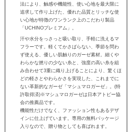
法により、触感や機能性、使い心地を最大限に
追求して作り上げた、優れた品質とリッチな使
い心地が特徴のワンランク上のこだわり製品
「UCHINOプレミアム」。
汗や水分をっさっと吸い取り、手軽に洗えるマ
フラーです。軽くてかさばらない、季節を問わ
ず使える、優しい肌触りのガーゼ素材。細くや
わらかな撚りの少ない糸と、強度の高い糸を組
み合わせて3重に織り上げることにより、驚くほ
どの軽さとやわらかさを実現した、これまでに
ない革新的なガーゼ「マシュマロガーゼ」。(特
許取得済)※マシュマロガーゼは日本アトピー協
会の推薦品です。
機能性だけでなく、ファッション性もあるデザ
インに仕上げています。専用の無料パッケージ
入りなので、贈り物としても喜ばれます。