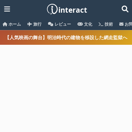
ホーム
旅行
レビュー
文化
技術
お
【人気映画の舞台】明治時代の建物を移設した網走監獄へ