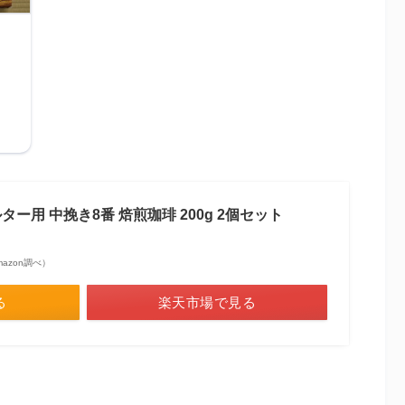
ッ
ー用 中挽き8番 焙煎珈琲 200g 2個セット
 Amazon調べ）
る
楽天市場で見る