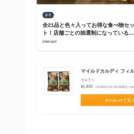
参考
全21品と色々入ってお得な食べ物セ
ト！店舗ごとの抽選制になっているカ
ルディ「食品福袋」開封レポート
interact
マイルドカルディ フィルタ
カルディ
¥1,870
（2026/07/02 09:56時点 |
Amazonで見