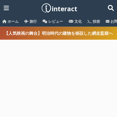
ホーム
旅行
レビュー
文化
技術
お
【人気映画の舞台】明治時代の建物を移設した網走監獄へ