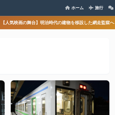
ホーム
旅行
【人気映画の舞台】明治時代の建物を移設した網走監獄へ