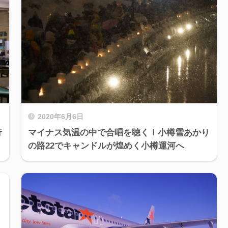
2020年6月6日
行
マイナス気温の中で合唱を聴く！小樽雪あかり
の路22でキャンドルが煌めく小樽運河へ