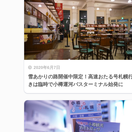
2020年6月7日
雪あかりの路開催中限定！高速おたる号札幌
きは臨時で小樽運河バスターミナル始発に