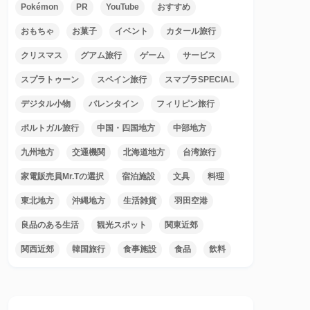
Pokémon
PR
YouTube
おすすめ
おもちゃ
お菓子
イベント
カタール旅行
クリスマス
グアム旅行
ゲーム
サービス
スプラトゥーン
スペイン旅行
スマブラSPECIAL
デジタル小物
バレンタイン
フィリピン旅行
ポルトガル旅行
中国・四国地方
中部地方
九州地方
交通機関
北海道地方
台湾旅行
家電販売員Mr.Tの選択
宿泊施設
文具
料理
東北地方
沖縄地方
生活雑貨
羽田空港
良品のある生活
観光スポット
関東近郊
関西近郊
韓国旅行
食事施設
食品
飲料