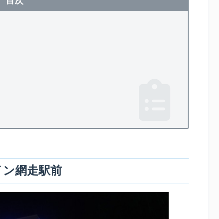
目次
イン網走駅前