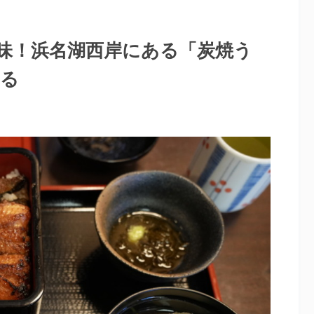
味！浜名湖西岸にある「炭焼う
べる