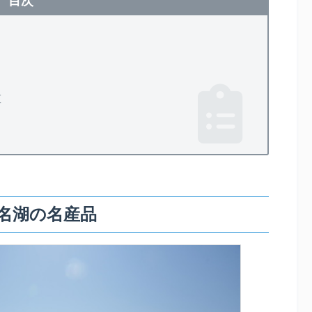
目次
重
名湖の名産品