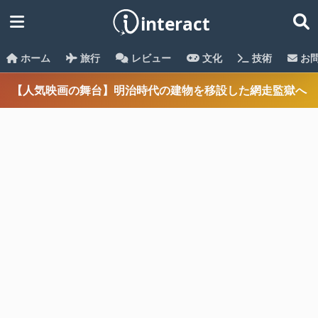
ホーム
旅行
レビュー
文化
技術
お
【人気映画の舞台】明治時代の建物を移設した網走監獄へ