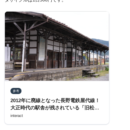
参考
2012年に廃線となった長野電鉄屋代線！
大正時代の駅舎が残されている「旧松代
駅」を訪れる
interact