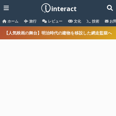
ホーム
旅行
レビュー
文化
技術
お
【人気映画の舞台】明治時代の建物を移設した網走監獄へ