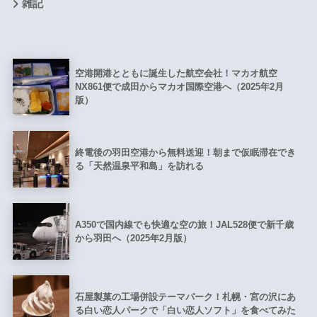
雑記
空港開港とともに誕生した航空会社！マカオ航空
NX861便で成田からマカオ国際空港へ（2025年2月
版）
終電後の羽田空港から無料送迎！朝まで仮眠滞在でき
る「天然温泉平和島」を訪れる
A350で国内線でも快適な空の旅！JAL528便で新千歳
から羽田へ（2025年2月版）
石屋製菓の工場併設テーマパーク！札幌・宮の沢にあ
る白い恋人パークで「白い恋人ソフト」を食べてみた