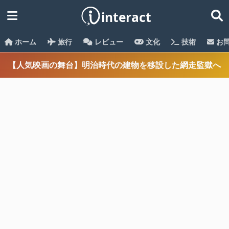
ホーム
旅行
レビュー
文化
技術
お
【人気映画の舞台】明治時代の建物を移設した網走監獄へ