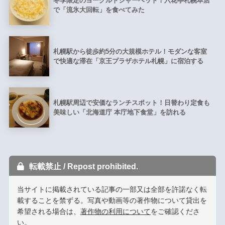
冬季限定のヨーグルトシャーベット！六花亭札幌本店
で「流氷大回転」を食べてみた
札幌駅から徒歩約5分の大規模ホテル！モダンな客室
で快適な滞在「京王プラザホテル札幌」に宿泊する
札幌駅周辺で安価なランチスポット！日替わり定食も
美味しい「北海道庁 本庁地下食堂」を訪れる
転載禁止 / Repost prohibited.
当サイトに掲載されている記事の一部又は全部を許諾なく転
載することを禁ずる。写真や動画等の著作物について貸出を
希望される場合は、
著作物の利用について
をご確認くださ
い。