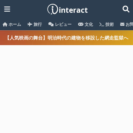
ホーム
旅行
レビュー
文化
技術
お
【人気映画の舞台】明治時代の建物を移設した網走監獄へ