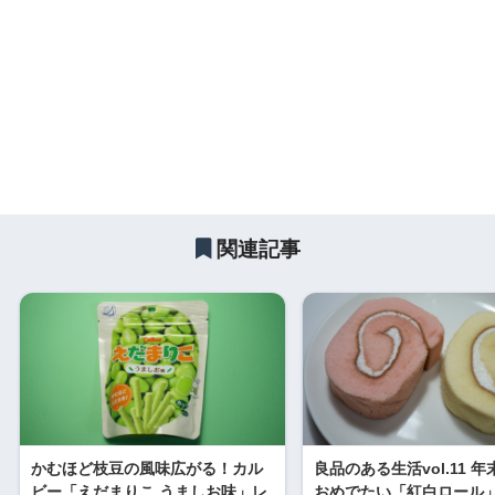
関連記事
かむほど枝豆の風味広がる！カル
良品のある生活vol.11 
ビー「えだまりこ うましお味」レ
おめでたい「紅白ロール