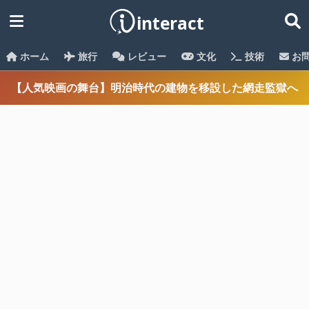
ホーム
旅行
レビュー
文化
技術
お
【人気映画の舞台】明治時代の建物を移設した網走監獄へ