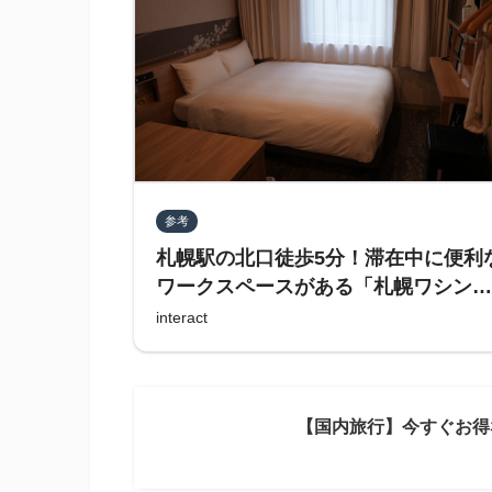
参考
札幌駅の北口徒歩5分！滞在中に便利
ワークスペースがある「札幌ワシント
ンホテルプラザ」に宿泊する
interact
【国内旅行】今すぐお得