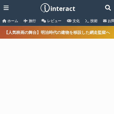
ホーム
旅行
レビュー
文化
技術
お
【人気映画の舞台】明治時代の建物を移設した網走監獄へ