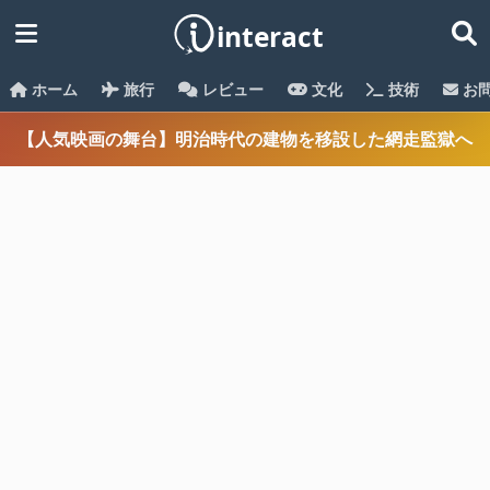
ホーム
旅行
レビュー
文化
技術
お
【人気映画の舞台】明治時代の建物を移設した網走監獄へ