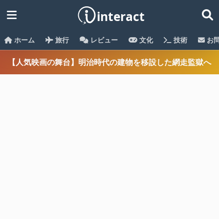
ホーム
旅行
レビュー
文化
技術
お
【人気映画の舞台】明治時代の建物を移設した網走監獄へ