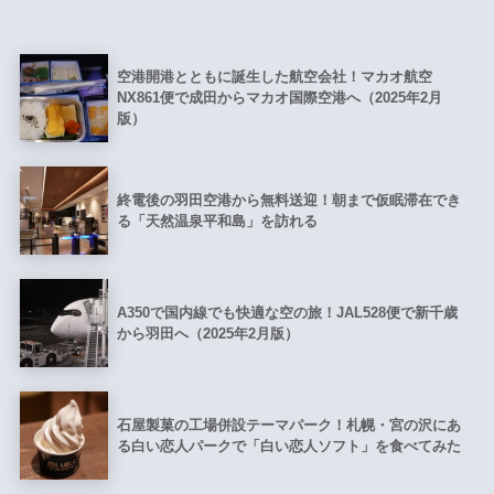
空港開港とともに誕生した航空会社！マカオ航空
NX861便で成田からマカオ国際空港へ（2025年2月
版）
終電後の羽田空港から無料送迎！朝まで仮眠滞在でき
る「天然温泉平和島」を訪れる
A350で国内線でも快適な空の旅！JAL528便で新千歳
から羽田へ（2025年2月版）
石屋製菓の工場併設テーマパーク！札幌・宮の沢にあ
る白い恋人パークで「白い恋人ソフト」を食べてみた