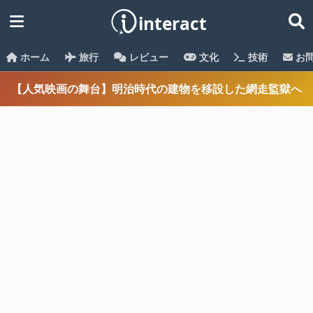
ホーム
旅行
レビュー
文化
技術
お
【人気映画の舞台】明治時代の建物を移設した網走監獄へ