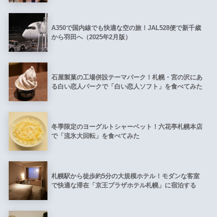
A350で国内線でも快適な空の旅！JAL528便で新千歳
から羽田へ（2025年2月版）
石屋製菓の工場併設テーマパーク！札幌・宮の沢にあ
る白い恋人パークで「白い恋人ソフト」を食べてみた
冬季限定のヨーグルトシャーベット！六花亭札幌本店
で「流氷大回転」を食べてみた
札幌駅から徒歩約5分の大規模ホテル！モダンな客室
で快適な滞在「京王プラザホテル札幌」に宿泊する