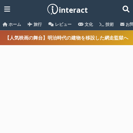
ホーム
旅行
レビュー
文化
技術
お
【人気映画の舞台】明治時代の建物を移設した網走監獄へ