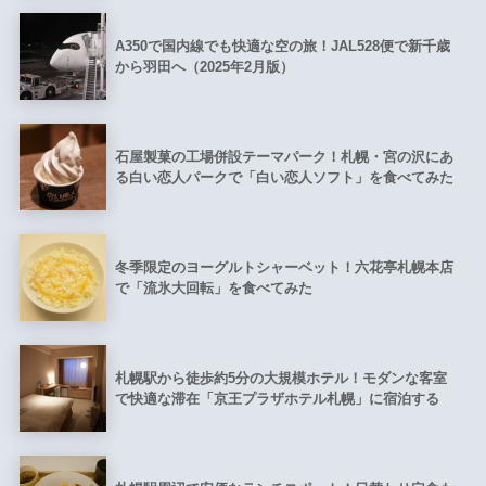
A350で国内線でも快適な空の旅！JAL528便で新千歳
から羽田へ（2025年2月版）
石屋製菓の工場併設テーマパーク！札幌・宮の沢にあ
る白い恋人パークで「白い恋人ソフト」を食べてみた
冬季限定のヨーグルトシャーベット！六花亭札幌本店
で「流氷大回転」を食べてみた
札幌駅から徒歩約5分の大規模ホテル！モダンな客室
で快適な滞在「京王プラザホテル札幌」に宿泊する