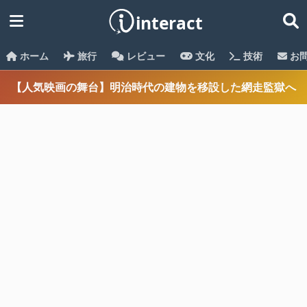
ホーム
旅行
レビュー
文化
技術
お
【人気映画の舞台】明治時代の建物を移設した網走監獄へ