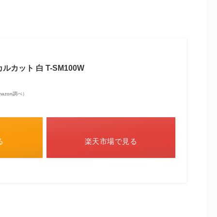
カット 白 T-SM100W
 Amazon調べ）
る
楽天市場で見る