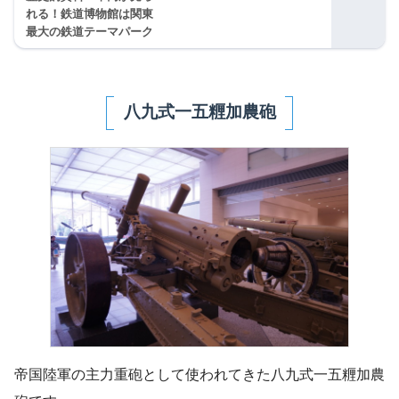
れる！鉄道博物館は関東
最大の鉄道テーマパーク
八九式一五糎加農砲
帝国陸軍の主力重砲として使われてきた八九式一五糎加農