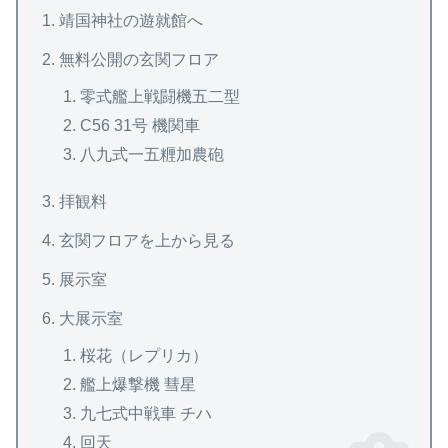
靖国神社の遊就館へ
無料公開の玄関フロア
零式艦上戦闘機五二型
C56 31号 機関車
八九式一五糎加農砲
拝観料
玄関フロアを上から見る
展示室
大展示室
桜花（レプリカ）
艦上爆撃機 彗星
九七式中戦車 チハ
回天