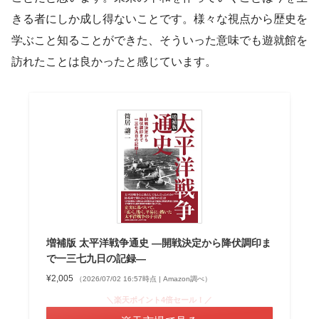
きる者にしか成し得ないことです。様々な視点から歴史を
学ぶこと知ることができた、そういった意味でも遊就館を
訪れたことは良かったと感じています。
増補版 太平洋戦争通史 ―開戦決定から降伏調印ま
で一三七九日の記録―
¥2,005
（2026/07/02 16:57時点 | Amazon調べ）
＼楽天ポイント4倍セール！／