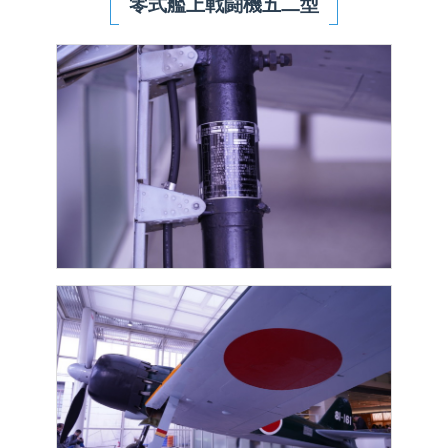
零式艦上戦闘機五二型