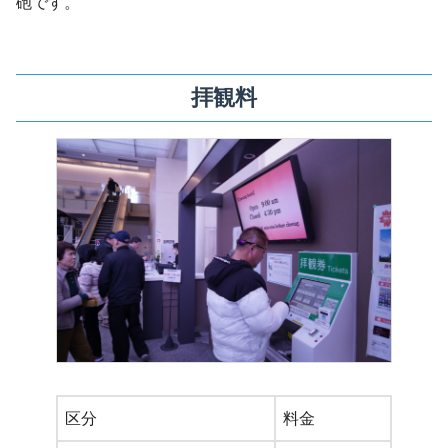
砲です。
拝観料
区分
料金