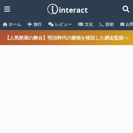
ホーム
旅行
レビュー
文化
技術
お
【人気映画の舞台】明治時代の建物を移設した網走監獄へ