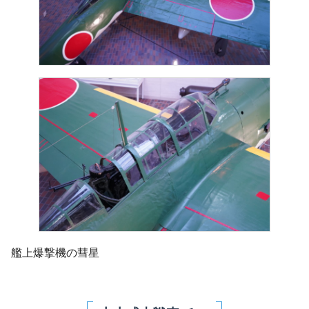
艦上爆撃機の彗星