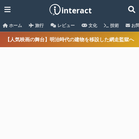
ホーム
旅行
レビュー
文化
技術
お
【人気映画の舞台】明治時代の建物を移設した網走監獄へ