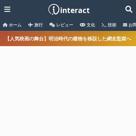
ホーム
旅行
レビュー
文化
技術
お
【人気映画の舞台】明治時代の建物を移設した網走監獄へ