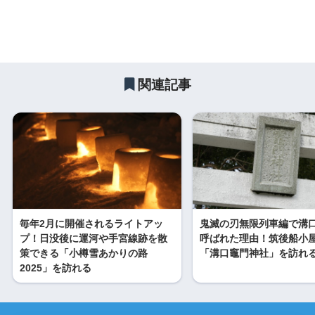
関連記事
毎年2月に開催されるライトアッ
鬼滅の刃無限列車編で溝
プ！日没後に運河や手宮線跡を散
呼ばれた理由！筑後船小
策できる「小樽雪あかりの路
「溝口竈門神社」を訪れ
2025」を訪れる