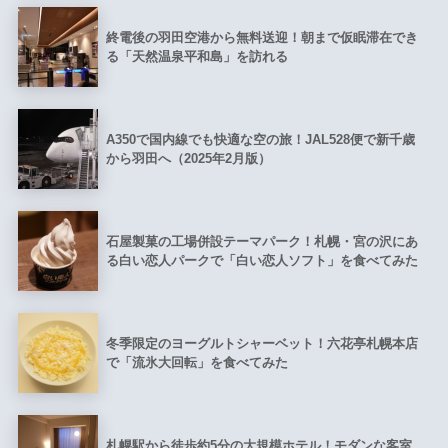
終電後の羽田空港から無料送迎！朝まで仮眠滞在でき
る「天然温泉平和島」を訪れる
A350で国内線でも快適な空の旅！JAL528便で新千歳
から羽田へ（2025年2月版）
石屋製菓の工場併設テーマパーク！札幌・宮の沢にあ
る白い恋人パークで「白い恋人ソフト」を食べてみた
冬季限定のヨーグルトシャーベット！六花亭札幌本店
で「流氷大回転」を食べてみた
札幌駅から徒歩約5分の大規模ホテル！モダンな客室